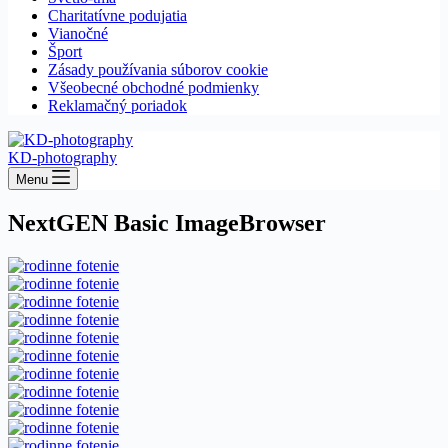
Charitatívne podujatia
Vianočné
Šport
Zásady používania súborov cookie
Všeobecné obchodné podmienky
Reklamačný poriadok
KD-photography
Menu
NextGEN Basic ImageBrowser